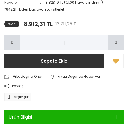
Havale
8.823,19 TL (%1,00 havale indirimi)
*842,21 TL den başlayan taksitlerle!
8.912,31 TL
13.711,25 TL
%35
Sepete Ekle
Arkadaşına Öner
Fiyatı Düşünce Haber Ver
Paylaş
Karşılaştır
Ürün Bilgisi