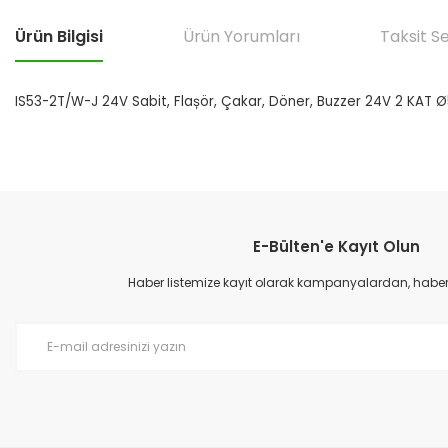
Ürün Bilgisi
Ürün Yorumları
Taksit S
IS53-2T/W-J 24V Sabit, Flașör, Çakar, Döner, Buzzer 24V 2 KAT Ø
Bu ürünün fiyat bilgisi, resim, ürün açıklamalarında ve diğer konular
Görüş ve önerileriniz için teşekkür ederiz.
E-Bülten'e Kayıt Olun
Ürün resmi kalitesiz, bozuk veya görüntülenemiyor.
Ürün açıklamasında eksik bilgiler bulunuyor.
Haber listemize kayıt olarak kampanyalardan, haberda
Ürün bilgilerinde hatalar bulunuyor.
Ürün fiyatı diğer sitelerden daha pahalı.
Bu ürüne benzer farklı alternatifler olmalı.