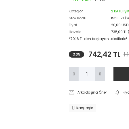
Kategori
2 KATLI IŞ
Stok Kodu
IS53-2T/
Fiyat
20,00 USD
Havale
735,00 TL 
*70,16 TL den başlayan taksitlerle!
742,42 TL
1.
%35
Arkadaşına Öner
Fiy
Karşılaştır