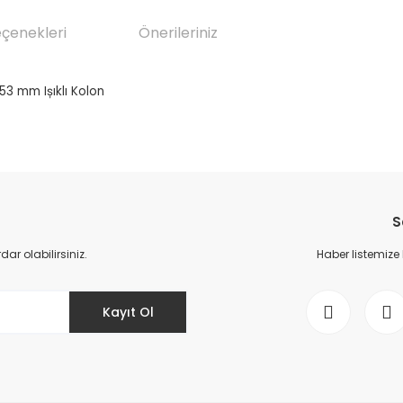
eçenekleri
Önerileriniz
53 mm Ișıklı Kolon
da yetersiz gördüğünüz noktaları öneri formunu kullanarak tarafımıza il
Bu ürüne ilk yorumu siz yapın!
S
Yorum Yaz
r olabilirsiniz.
Haber listemize
Kayıt Ol