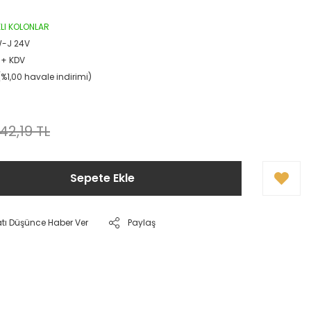
IKLI KOLONLAR
W-J 24V
 + KDV
(%1,00 havale indirimi)
142,19 TL
Sepete Ekle
atı Düşünce Haber Ver
Paylaş