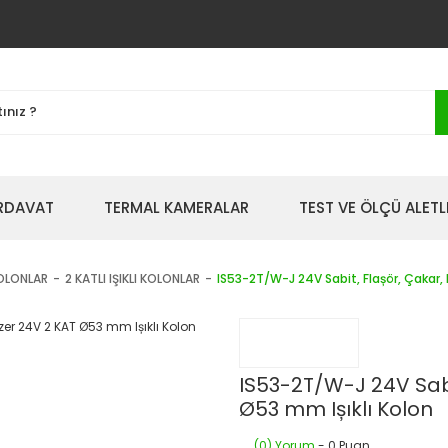
IRDAVAT
TERMAL KAMERALAR
TEST VE ÖLÇÜ ALETL
KOLONLAR
2 KATLI IŞIKLI KOLONLAR
IS53-2T/W-J 24V Sabit, Flașör, Çakar,
IS53-2T/W-J 24V Sabi
Ø53 mm Ișıklı Kolon
(0) Yorum
- 0 Puan