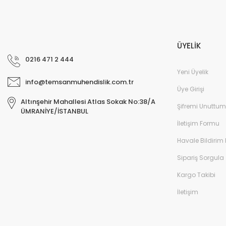
ÜYELİK
0216 471 2 444
Yeni Üyelik
info@temsanmuhendislik.com.tr
Üye Girişi
Altınşehir Mahallesi Atlas Sokak No:38/A
Şifremi Unuttum
ÜMRANİYE/İSTANBUL
İletişim Formu
Havale Bildirim
Sipariş Sorgula
Kargo Takibi
İletişim