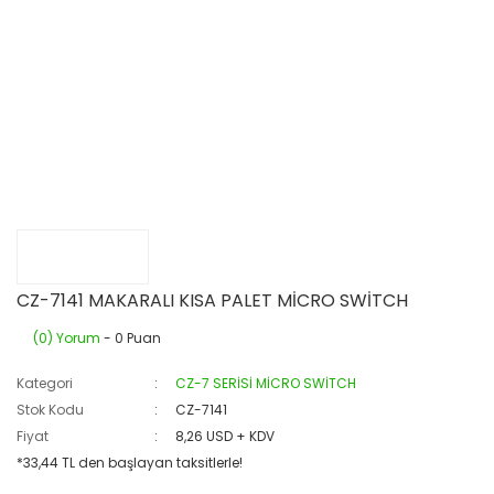
CZ-7141 MAKARALI KISA PALET MİCRO SWİTCH
(0) Yorum
- 0 Puan
Kategori
CZ-7 SERİSİ MİCRO SWİTCH
Stok Kodu
CZ-7141
Fiyat
8,26 USD + KDV
*33,44 TL den başlayan taksitlerle!