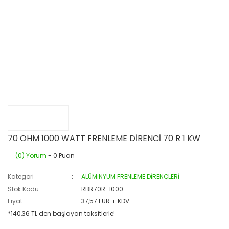
70 OHM 1000 WATT FRENLEME DİRENCİ 70 R 1 KW
(0) Yorum
- 0 Puan
Kategori
ALÜMİNYUM FRENLEME DİRENÇLERİ
Stok Kodu
RBR70R-1000
Fiyat
37,57 EUR + KDV
*140,36 TL den başlayan taksitlerle!