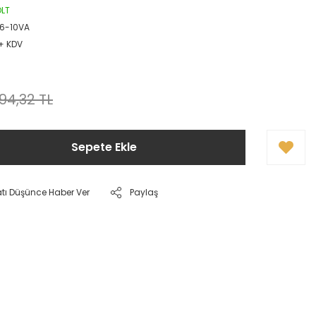
OLT
6-10VA
 + KDV
394,32 TL
Sepete Ekle
atı Düşünce Haber Ver
Paylaş