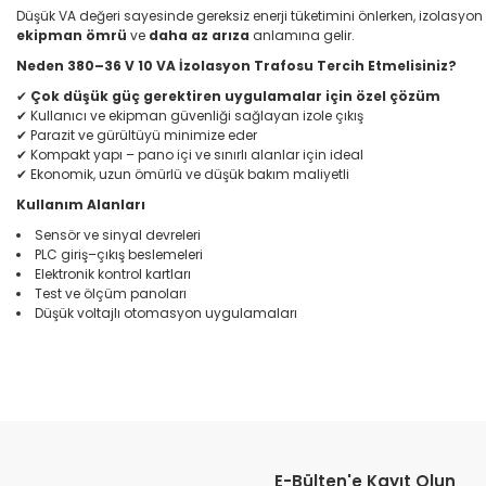
Düşük VA değeri sayesinde gereksiz enerji tüketimini önlerken, izolasyon ö
ekipman ömrü
ve
daha az arıza
anlamına gelir.
Neden 380–36 V 10 VA İzolasyon Trafosu Tercih Etmelisiniz?
Çok düşük güç gerektiren uygulamalar için özel çözüm
✔
Kullan
ı
c
ı
ve ekipman g
ü
venli
ğ
i sa
ğ
layan izole
çı
k
ış
✔
Parazit ve g
ü
r
ü
lt
ü
y
ü
minimize eder
✔
Kompakt yap
ı
–
pano i
ç
i ve s
ı
n
ı
rl
ı
alanlar i
ç
in ideal
✔
Ekonomik, uzun
ö
m
ü
rl
ü
ve d
üşü
k bak
ı
m maliyetli
✔
Kullanım Alanları
Sensör ve sinyal devreleri
PLC giriş–çıkış beslemeleri
Elektronik kontrol kartları
Test ve ölçüm panoları
Düşük voltajlı otomasyon uygulamaları
Bu ürünün fiyat bilgisi, resim, ürün açıklamalarında ve diğer konular
Görüş ve önerileriniz için teşekkür ederiz.
E-Bülten'e Kayıt Olun
Ürün resmi kalitesiz, bozuk veya görüntülenemiyor.