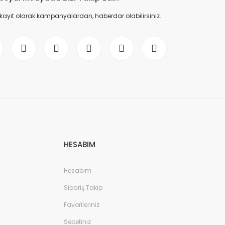
 kayıt olarak kampanyalardan, haberdar olabilirsiniz.
HESABIM
Hesabım
Sipariş Takip
Favorileriniz
Sepetiniz