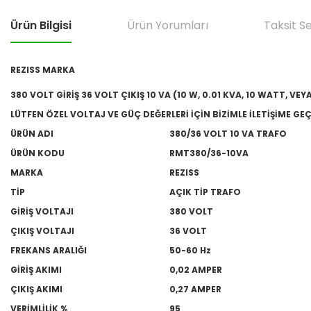
Ürün Bilgisi
Ürün Yorumları
Taksit S
REZISS MARKA
380 VOLT GİRİŞ 36 VOLT ÇIKIŞ 10 VA (10 W, 0.01 KVA, 10 WATT, VE
LÜTFEN ÖZEL VOLTAJ VE GÜÇ DEĞERLERİ İÇİN BİZİMLE İLETİŞİME GEÇ
ÜRÜN ADI
380/36 VOLT 10 VA TRAFO
ÜRÜN KODU
RMT380/36-10VA
MARKA
REZISS
TİP
AÇIK TİP TRAFO
GİRİŞ VOLTAJI
380 VOLT
ÇIKIŞ VOLTAJI
36 VOLT
FREKANS ARALIĞI
50-60 Hz
GİRİŞ AKIMI
0,02 AMPER
ÇIKIŞ AKIMI
0,27 AMPER
VERİMLİLİK %
95