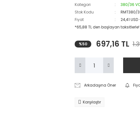
Kategori
380/36 V
Stok Kodu
RMT380/3
Fiyat
24,41 USD
*65,88 TL den başlayan taksitlerle!
697,16 TL
1.
%50
Arkadaşına Öner
Fiy
Karşılaştır