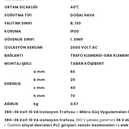
ORTAM SICAKLIĞI
40
℃
SOĞUTMA TİPİ
DOĞAL HAVA
YALITIMI SINIFI
B, 130
KORUMA
IP00
GÜVENLİK SINIFI
1. SINIF
İZOLASYON GERİLİMİ
2000 VOLT AC
BAĞLANTI
TRAFO KLEMENSİ-SIRA KLEMEN
MONTAJ ŞEKLİ
TABAN KÖŞEBENT
a mm
60
b mm
20
DERİNLİK
c mm
40
h mm
70
AĞIRLIK
kg
0,57
380–36 Volt 10 VA İzolasyon Trafosu – Mikro Güç Uygulamaları
380–36 Volt 10 VA izolasyon trafosu
, 380 V şebeke gerilimini
36 V d
r. Özellikle
sinyal devreleri
,
PLC girişleri
,
sensör beslemeleri
ve
elek