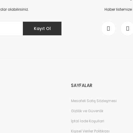
Yorum Yaz
r olabilirsiniz.
Haber listemize
Kayıt Ol
Gönder
SAYFALAR
Mesafeli Satış Sözleşmesi
Gizlilik ve Güvenlik
İptal İade Koşullari
Kişisel Veriler Politikası