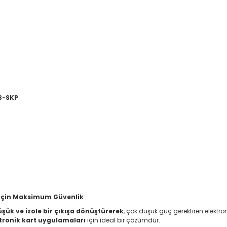
S-SKP
 İçin Maksimum Güvenlik
üşük ve izole bir çıkışa dönüştürerek
, çok düşük güç gerektiren elektron
tronik kart uygulamaları
için ideal bir çözümdür.