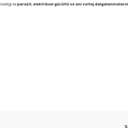
zelliği ile
parazit, elektriksel gürültü ve ani voltaj dalgalanmaları
da yetersiz gördüğünüz noktaları öneri formunu kullanarak tarafımıza il
Bu ürüne ilk yorumu siz yapın!
S