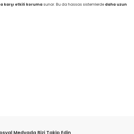
na karşı etkili koruma
sunar. Bu da hassas sistemlerde
daha uzun
etebilirsiniz.
osyal Medyada Bizi Takip Edin