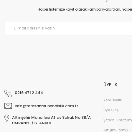
Ürün açıklamasında eksik bilgiler bulunuyor.
Haber listemize kayıt olarak kampanyalardan, haberda
Ürün bilgilerinde hatalar bulunuyor.
Ürün fiyatı diğer sitelerden daha pahalı.
Bu ürüne benzer farklı alternatifler olmalı.
ÜYELİK
0216 471 2 444
Yeni Üyelik
info@temsanmuhendislik.com.tr
Üye Girişi
Altınşehir Mahallesi Atlas Sokak No:38/A
Şifremi Unuttum
ÜMRANİYE/İSTANBUL
İletişim Formu