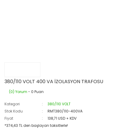
380/110 VOLT 400 VA İZOLASYON TRAFOSU
(0) Yorum
- 0 Puan
Kategori
380/110 VOLT
Stok Kodu
RMT380/110-400VA
Fiyat
138,71 USD + KDV
*374,43 TL den başlayan taksitlerle!