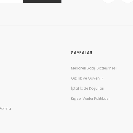
Gönder
SAYFALAR
Mesafeli Satış Sözleşmesi
Gizlilik ve Güvenlik
İptal İade Koşullari
Kişisel Veriler Politikası
 Formu