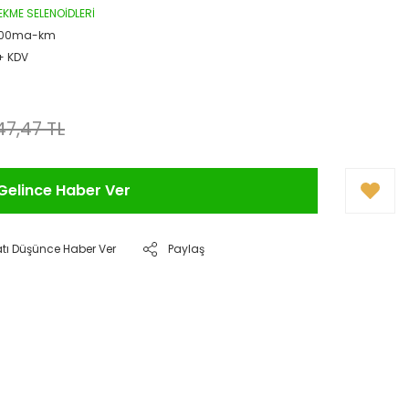
EKME SELENOİDLERİ
300ma-km
 + KDV
147,47 TL
Gelince Haber Ver
atı Düşünce Haber Ver
Paylaş