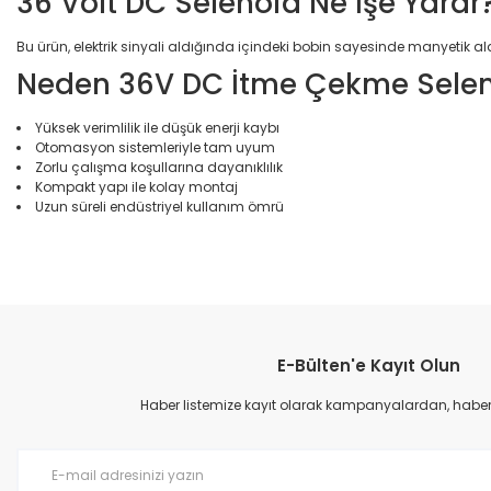
36 Volt DC Selenoid Ne İşe Yarar
Bu ürün, elektrik sinyali aldığında içindeki bobin sayesinde manyetik al
Neden 36V DC İtme Çekme Selenoi
Yüksek verimlilik ile düşük enerji kaybı
Otomasyon sistemleriyle tam uyum
Zorlu çalışma koşullarına dayanıklılık
Kompakt yapı ile kolay montaj
Uzun süreli endüstriyel kullanım ömrü
Bu ürünün fiyat bilgisi, resim, ürün açıklamalarında ve diğer konular
Görüş ve önerileriniz için teşekkür ederiz.
E-Bülten'e Kayıt Olun
Ürün resmi kalitesiz, bozuk veya görüntülenemiyor.
Ürün açıklamasında eksik bilgiler bulunuyor.
Haber listemize kayıt olarak kampanyalardan, haberda
Ürün bilgilerinde hatalar bulunuyor.
Ürün fiyatı diğer sitelerden daha pahalı.