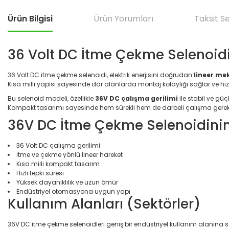
Ürün Bilgisi
Ürün Yorumları
Taksit S
36 Volt DC İtme Çekme Selenoidi
36 Volt DC itme çekme selenoidi, elektrik enerjisini doğrudan
lineer me
Kısa milli yapısı sayesinde dar alanlarda montaj kolaylığı sağlar ve hız
Bu selenoid modeli, özellikle
36V DC çalışma gerilimi
ile stabil ve güç
Kompakt tasarımı sayesinde hem sürekli hem de darbeli çalışma gerekt
36V DC İtme Çekme Selenoidinin 
36 Volt DC çalışma gerilimi
İtme ve çekme yönlü lineer hareket
Kısa milli kompakt tasarım
Hızlı tepki süresi
Yüksek dayanıklılık ve uzun ömür
Endüstriyel otomasyona uygun yapı
Kullanım Alanları (Sektörler)
36V DC itme çekme selenoidleri geniş bir endüstriyel kullanım alanına sah