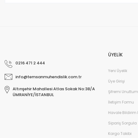
Bu ürüne benzer farklı alternatifler olmalı.
ÜYELİK
0216 471 2 444
Yeni Üyelik
info@temsanmuhendislik.com.tr
Üye Girişi
Altınşehir Mahallesi Atlas Sokak No:38/A
Şifremi Unuttum
ÜMRANİYE/İSTANBUL
İletişim Formu
Havale Bildirim
Sipariş Sorgula
Kargo Takibi