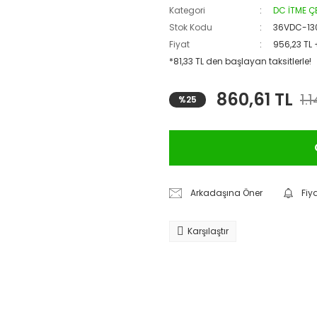
Kategori
DC İTME Ç
Stok Kodu
36VDC-1
Fiyat
956,23 TL
*81,33 TL den başlayan taksitlerle!
860,61 TL
1.
%25
Arkadaşına Öner
Fiy
Karşılaştır