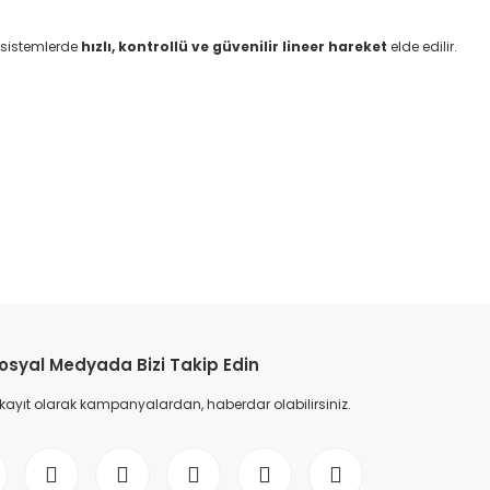
k sistemlerde
hızlı, kontrollü ve güvenilir lineer hareket
elde edilir.
etebilirsiniz.
osyal Medyada Bizi Takip Edin
 kayıt olarak kampanyalardan, haberdar olabilirsiniz.