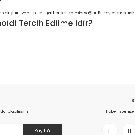
?
an oluşturur ve milin ileri–geri hareket etmesini sağlar. Bu sayede mekani
di Tercih Edilmelidir?
da yetersiz gördüğünüz noktaları öneri formunu kullanarak tarafımıza il
Bu ürüne ilk yorumu siz yapın!
S
Yorum Yaz
r olabilirsiniz.
Haber listemize
Kayıt Ol