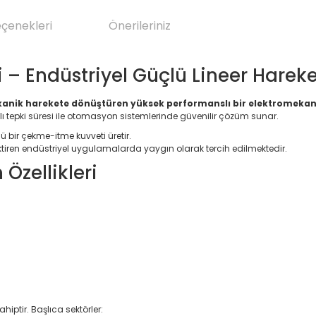
eçenekleri
Önerileriniz
 – Endüstriyel Güçlü Lineer Hare
kanik harekete dönüştüren yüksek performanslı bir elektromekani
lı tepki süresi ile otomasyon sistemlerinde güvenilir çözüm sunar.
lü bir çekme-itme kuvveti üretir.
iren endüstriyel uygulamalarda yaygın olarak tercih edilmektedir.
Özellikleri
iptir. Başlıca sektörler: