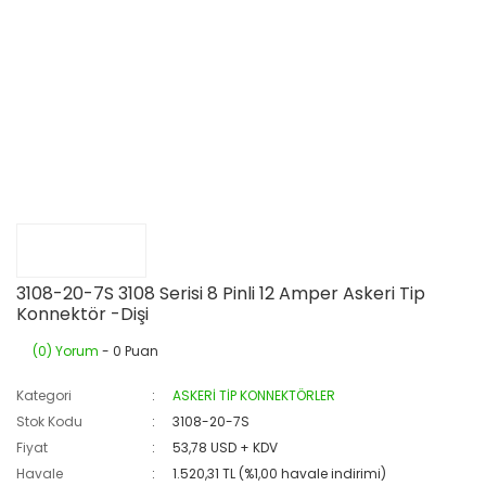
3108-20-7S 3108 Serisi 8 Pinli 12 Amper Askeri Tip
Konnektör -Dişi
(0) Yorum
- 0 Puan
Kategori
ASKERİ TİP KONNEKTÖRLER
Stok Kodu
3108-20-7S
Fiyat
53,78 USD + KDV
Havale
1.520,31 TL (%1,00 havale indirimi)