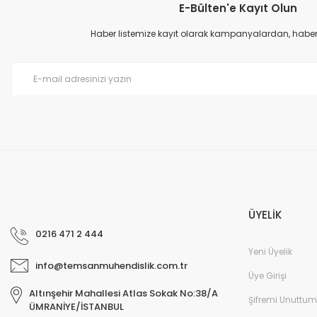
E-Bülten'e Kayıt Olun
Ürün resmi kalitesiz, bozuk veya görüntülenemiyor.
Ürün açıklamasında eksik bilgiler bulunuyor.
Haber listemize kayıt olarak kampanyalardan, haberda
Ürün bilgilerinde hatalar bulunuyor.
Ürün fiyatı diğer sitelerden daha pahalı.
Bu ürüne benzer farklı alternatifler olmalı.
ÜYELİK
0216 471 2 444
Yeni Üyelik
info@temsanmuhendislik.com.tr
Üye Girişi
Altınşehir Mahallesi Atlas Sokak No:38/A
Şifremi Unuttum
ÜMRANİYE/İSTANBUL