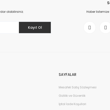
S
Yorum Yaz
r olabilirsiniz.
Haber listemize
Kayıt Ol
Gönder
SAYFALAR
Mesafeli Satış Sözleşmesi
Gizlilik ve Güvenlik
İptal İade Koşullari