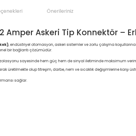
eçenekleri
Önerileriniz
 12 Amper Askeri Tip Konnektör – E
rkek)
, endüstriyel otomasyon, askeri sistemler ve zorlu çalışma koşullarına
yonel bir bağlantı çözümüdür.
 izolasyonu sayesinde hem güç hem de sinyal iletiminde maksimum verimli
rak üretilmekte olup titreşim, darbe, nem ve sıcaklık değişimlerine karşı üst
ormansı sağlar.