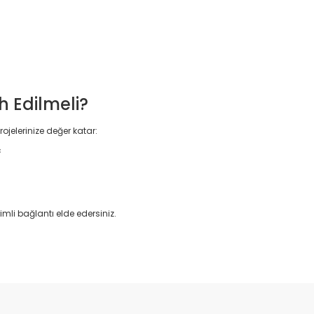
 Edilmeli?
ojelerinize değer katar:
ç
imli bağlantı elde edersiniz.
da yetersiz gördüğünüz noktaları öneri formunu kullanarak tarafımıza il
Bu ürüne ilk yorumu siz yapın!