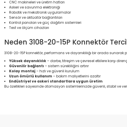
CNC makineleri ve üretim hatları
Askeri ve savunma elektroniği
Robotik ve mekatronik uygulamalar
Sensör ve aktüatör bağlantıları
Kontrol panoları ve güç dağıtım sistemleri
Test ve ölçüm cihazları
Neden 3108-20-15P Konnektör Tercih
3108-20-15P konnektör, performans ve dayanıklılığı bir arada sunarak pr
Yüksek dayanıklılık
– darbe, titreşim ve çevresel etkilere karşı diren
Güvenilir bağlantı
– sistem sürekliliğini artırır
Kolay montaj
– hızlı ve güvenli kurulum
Uzun ömürlü kullanım
– bakım maliyetlerini azaltır
Endüstriyel ve askeri standartlara uygun üretim
Bu özellikleri sayesinde otomasyon sistemlerinizde güvenli, stabil ve ver
Bu ürünün fiyat bilgisi, resim, ürün açıklamalarında ve diğer konular
Görüş ve önerileriniz için teşekkür ederiz.