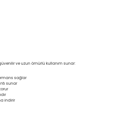
 güvenilir ve uzun ömürlü kullanım sunar:
formans sağlar
antı sunar
korur
ıdır
a indirir