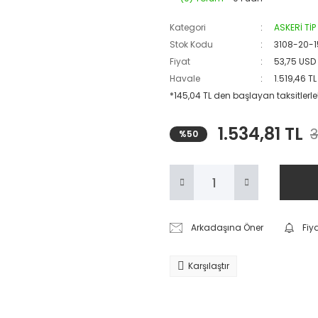
Kategori
ASKERİ Tİ
Stok Kodu
3108-20-1
Fiyat
53,75 USD
Havale
1.519,46 T
*145,04 TL den başlayan taksitlerle
1.534,81 TL
3
%50
Arkadaşına Öner
Fiy
Karşılaştır