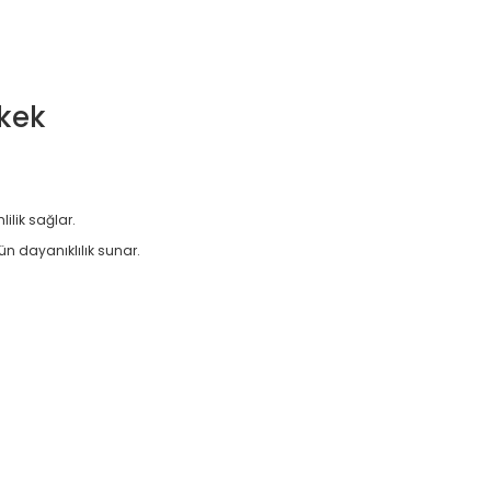
rkek
lik sağlar.
ün dayanıklılık sunar.