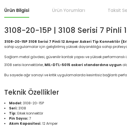
Ürün Bilgisi
Ürün Yorumları
Taksit S
3108-20-15P | 3108 Serisi 7 Pinli
3108-20-15P 3108 Serisi 7 Pinli 12 Amper Askeri Tip Konnektör (E
sahip uygulamalar için geliştirilmiş yüksek dayanıklılığa sahip profes
Sağlam metal gövdesi, güvenilir kontak yapısı ve yüksek performanslı
3108 serisi konnektörler,
MIL-DTL-5015 askeri standardına uygun
ola
Bu sayede ağır sanayi ve kritik uygulamalarda kesintisiz bağlantı perf
Teknik Özellikler
Model:
3108-20-15P
Seri:
3108
Tip:
Erkek konnektör
Pin Sayısı:
7
Akım Kapasitesi:
12 Amper