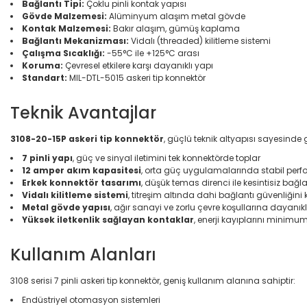
Bağlantı Tipi:
Çoklu pinli kontak yapısı
Gövde Malzemesi:
Alüminyum alaşım metal gövde
Kontak Malzemesi:
Bakır alaşım, gümüş kaplama
Bağlantı Mekanizması:
Vidalı (threaded) kilitleme sistemi
Çalışma Sıcaklığı:
-55°C ile +125°C arası
Koruma:
Çevresel etkilere karşı dayanıklı yapı
Standart:
MIL-DTL-5015 askeri tip konnektör
Teknik Avantajlar
3108-20-15P askeri tip konnektör
, güçlü teknik altyapısı sayesinde
7 pinli yapı
, güç ve sinyal iletimini tek konnektörde toplar
12 amper akım kapasitesi
, orta güç uygulamalarında stabil per
Erkek konnektör tasarımı
, düşük temas direnci ile kesintisiz bağl
Vidalı kilitleme sistemi
, titreşim altında dahi bağlantı güvenliğini 
Metal gövde yapısı
, ağır sanayi ve zorlu çevre koşullarına dayanıkl
Yüksek iletkenlik sağlayan kontaklar
, enerji kayıplarını minimum
Kullanım Alanları
3108 serisi 7 pinli askeri tip konnektör, geniş kullanım alanına sahiptir:
Endüstriyel otomasyon sistemleri