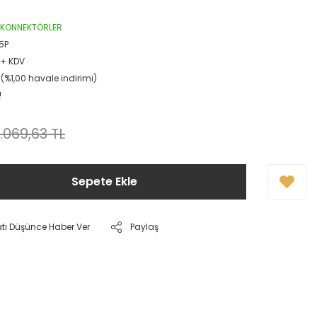
P KONNEKTÖRLER
5P
 + KDV
L (%1,00 havale indirimi)
!
.069,63 TL
Sepete Ekle
atı Düşünce Haber Ver
Paylaş