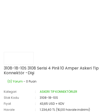
3108-18-10S 3108 Serisi 4 Pinli 10 Amper Askeri Tip
Konnektör -Dişi
(0) Yorum
- 0 Puan
Kategori
ASKERİ TİP KONNEKTÖRLER
Stok Kodu
3108-18-10S
Fiyat
43,65 USD + KDV
Havale
1.234,40 TL (%1,00 havale indirimi)