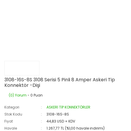
3108-16S-8S 3108 Serisi 5 Pinli 8 Amper Askeri Tip
Konnektör -Dişi
(0) Yorum
- 0 Puan
Kategori
ASKERİ TİP KONNEKTÖRLER
Stok Kodu
3108-16S-8S
Fiyat
44,83 USD + KDV
Havale
1.267,77 TL (%1,00 havale indirimi)