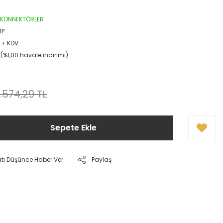
P KONNEKTÖRLER
1P
 + KDV
L (%1,00 havale indirimi)
.574,29 TL
Sepete Ekle
atı Düşünce Haber Ver
Paylaş