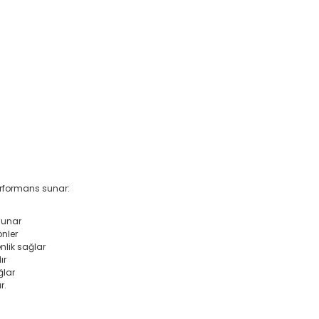
erformans sunar:
sunar
önler
nlik sağlar
ır
ğlar
r.