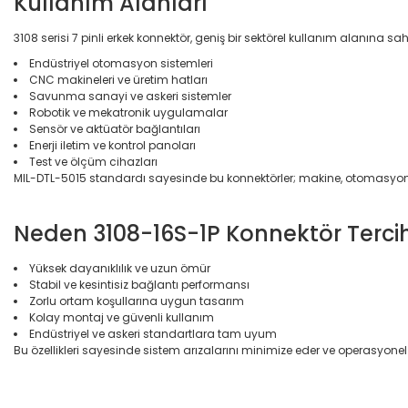
Kullanım Alanları
3108 serisi 7 pinli erkek konnektör, geniş bir sektörel kullanım alanına sahi
Endüstriyel otomasyon sistemleri
CNC makineleri ve üretim hatları
Savunma sanayi ve askeri sistemler
Robotik ve mekatronik uygulamalar
Sensör ve aktüatör bağlantıları
Enerji iletim ve kontrol panoları
Test ve ölçüm cihazları
MIL-DTL-5015 standardı sayesinde bu konnektörler; makine, otomasyon
Neden 3108-16S-1P Konnektör Tercih
Yüksek dayanıklılık ve uzun ömür
Stabil ve kesintisiz bağlantı performansı
Zorlu ortam koşullarına uygun tasarım
Kolay montaj ve güvenli kullanım
Endüstriyel ve askeri standartlara tam uyum
Bu özellikleri sayesinde sistem arızalarını minimize eder ve operasyonel ver