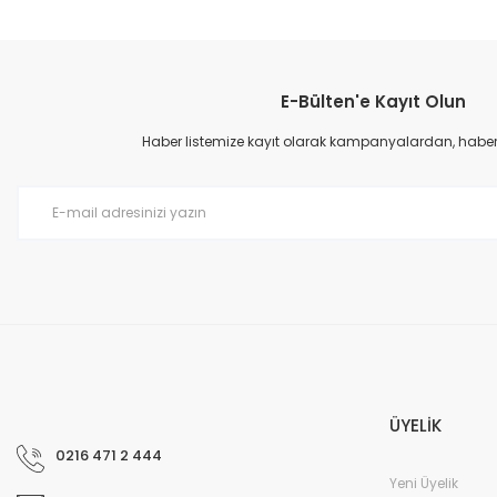
Bu ürünün fiyat bilgisi, resim, ürün açıklamalarında ve diğer konular
Görüş ve önerileriniz için teşekkür ederiz.
E-Bülten'e Kayıt Olun
Ürün resmi kalitesiz, bozuk veya görüntülenemiyor.
Ürün açıklamasında eksik bilgiler bulunuyor.
Haber listemize kayıt olarak kampanyalardan, haberda
Ürün bilgilerinde hatalar bulunuyor.
Ürün fiyatı diğer sitelerden daha pahalı.
Bu ürüne benzer farklı alternatifler olmalı.
ÜYELİK
0216 471 2 444
Yeni Üyelik