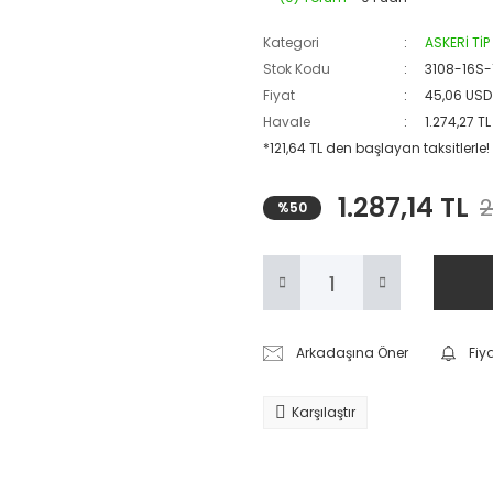
Kategori
ASKERİ Tİ
Stok Kodu
3108-16S-
Fiyat
45,06 USD
Havale
1.274,27 T
*121,64 TL den başlayan taksitlerle!
1.287,14 TL
2
%50
Arkadaşına Öner
Fiy
Karşılaştır