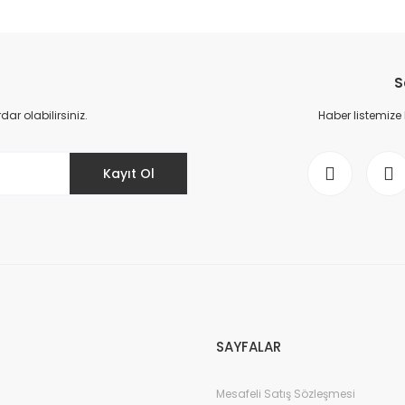
da yetersiz gördüğünüz noktaları öneri formunu kullanarak tarafımıza il
Bu ürüne ilk yorumu siz yapın!
S
Yorum Yaz
r olabilirsiniz.
Haber listemize
Kayıt Ol
Gönder
SAYFALAR
Mesafeli Satış Sözleşmesi