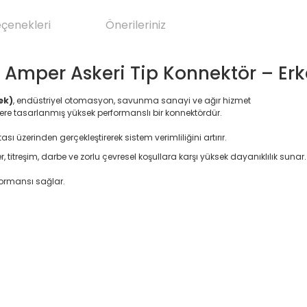
eçenekleri
Önerileriniz
 8 Amper Askeri Tip Konnektör – Er
ek)
, endüstriyel otomasyon, savunma sanayi ve ağır hizmet
zere tasarlanmış yüksek performanslı bir konnektördür.
sı üzerinden gerçekleştirerek sistem verimliliğini artırır.
 titreşim, darbe ve zorlu çevresel koşullara karşı yüksek dayanıklılık sunar.
formansı sağlar.