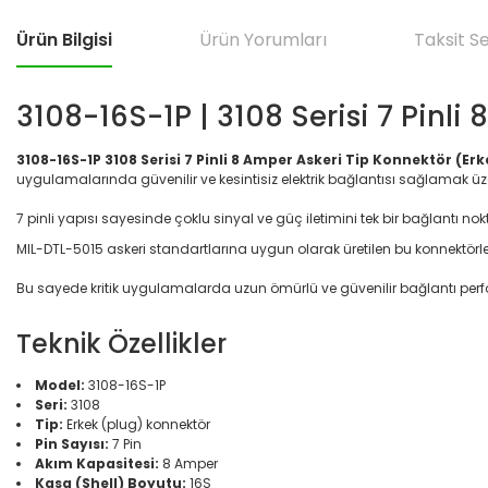
Ürün Bilgisi
Ürün Yorumları
Taksit S
3108-16S-1P | 3108 Serisi 7 Pinli
3108-16S-1P 3108 Serisi 7 Pinli 8 Amper Askeri Tip Konnektör (Erk
uygulamalarında güvenilir ve kesintisiz elektrik bağlantısı sağlamak ü
7 pinli yapısı sayesinde çoklu sinyal ve güç iletimini tek bir bağlantı nokta
MIL-DTL-5015 askeri standartlarına uygun olarak üretilen bu konnektörler,
Bu sayede kritik uygulamalarda uzun ömürlü ve güvenilir bağlantı per
Teknik Özellikler
Model:
3108-16S-1P
Seri:
3108
Tip:
Erkek (plug) konnektör
Pin Sayısı:
7 Pin
Akım Kapasitesi:
8 Amper
Kasa (Shell) Boyutu:
16S