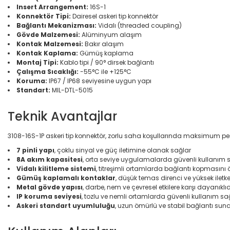
Insert Arrangement:
16S-1
Konnektör Tipi:
Dairesel askeri tip konnektör
Bağlantı Mekanizması:
Vidalı (threaded coupling)
Gövde Malzemesi:
Alüminyum alaşım
Kontak Malzemesi:
Bakır alaşım
Kontak Kaplama:
Gümüş kaplama
Montaj Tipi:
Kablo tipi / 90° dirsek bağlantı
Çalışma Sıcaklığı:
-55°C ile +125°C
Koruma:
IP67 / IP68 seviyesine uygun yapı
Standart:
MIL-DTL-5015
Teknik Avantajlar
3108-16S-1P askeri tip konnektör, zorlu saha koşullarında maksimum p
7 pinli yapı
, çoklu sinyal ve güç iletimine olanak sağlar
8A akım kapasitesi
, orta seviye uygulamalarda güvenli kullanım 
Vidalı kilitleme sistemi
, titreşimli ortamlarda bağlantı kopmasını 
Gümüş kaplamalı kontaklar
, düşük temas direnci ve yüksek iletke
Metal gövde yapısı
, darbe, nem ve çevresel etkilere karşı dayanıklıd
IP koruma seviyesi
, tozlu ve nemli ortamlarda güvenli kullanım sa
Askeri standart uyumluluğu
, uzun ömürlü ve stabil bağlantı suna