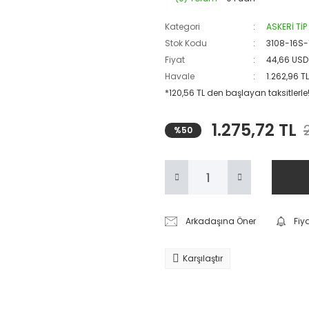
Kategori
ASKERİ Tİ
Stok Kodu
3108-16S-
Fiyat
44,66 USD
Havale
1.262,96 T
*120,56 TL den başlayan taksitlerle
1.275,72 TL
%50
Arkadaşına Öner
Fiy
Karşılaştır