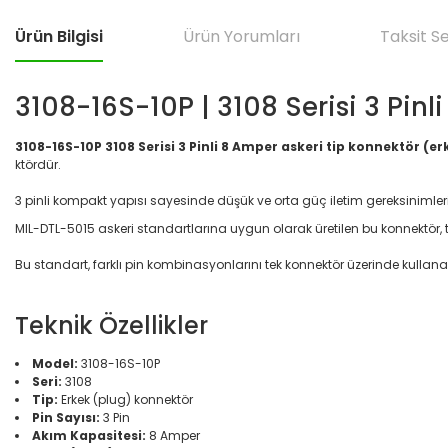
Ürün Bilgisi
Ürün Yorumları
Taksit S
3108-16S-10P | 3108 Serisi 3 Pinl
3108-16S-10P 3108 Serisi 3 Pinli 8 Amper askeri tip konnektör (er
ktördür.
3 pinli kompakt yapısı sayesinde düşük ve orta güç iletim gereksinimler
MIL-DTL-5015 askeri standartlarına uygun olarak üretilen bu konnektör, ti
Bu standart, farklı pin kombinasyonlarını tek konnektör üzerinde kulla
Teknik Özellikler
Model:
3108-16S-10P
Seri:
3108
Tip:
Erkek (plug) konnektör
Pin Sayısı:
3 Pin
Akım Kapasitesi:
8 Amper