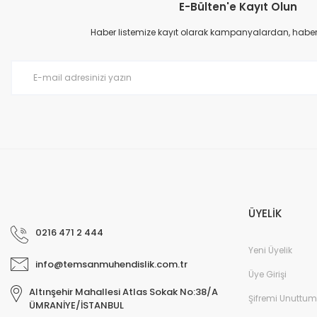
E-Bülten'e Kayıt Olun
Ürün resmi kalitesiz, bozuk veya görüntülenemiyor.
Ürün açıklamasında eksik bilgiler bulunuyor.
Haber listemize kayıt olarak kampanyalardan, haberda
Ürün bilgilerinde hatalar bulunuyor.
Ürün fiyatı diğer sitelerden daha pahalı.
Bu ürüne benzer farklı alternatifler olmalı.
ÜYELİK
0216 471 2 444
Yeni Üyelik
info@temsanmuhendislik.com.tr
Üye Girişi
Altınşehir Mahallesi Atlas Sokak No:38/A
Şifremi Unuttum
ÜMRANİYE/İSTANBUL