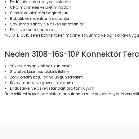
Endüstriyel otomasyon sistemleri
CNC makineleri ve üretim hatları
Sensör ve aktüatör bağlantıları
Robotik ve mekatronik sistemler
Savunma sanayi ve askeri ekipmanlar
Enerji ve kontrol panoları
MIL-DTL-5015 serisi konnektörler; makine, savunma ve ağır sanayi uygu
Neden 3108-16S-10P Konnektör Terci
Yüksek dayanıklılık ve uzun ömür
Stabil ve kesintisiz elektrik iletimi
Zorlu ortam koşullarına uygun tasarım
Kolay montaj ve güvenli kullanım
Endüstriyel ve askeri standartlara tam uyum
Bu özellikleri sayesinde sistem arızalarını azaltır ve operasyonel verimliliği
Bu ürünün fiyat bilgisi, resim, ürün açıklamalarında ve diğer konular
Görüş ve önerileriniz için teşekkür ederiz.