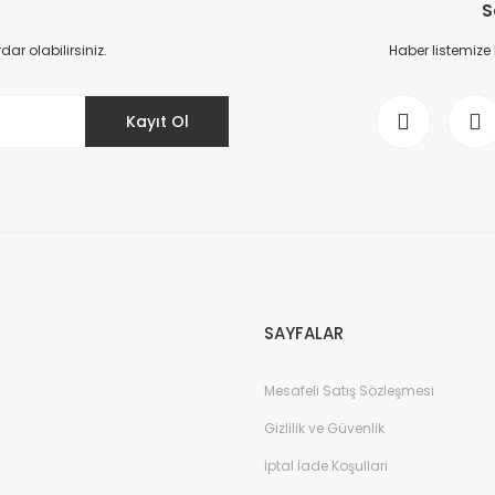
S
Yorum Yaz
r olabilirsiniz.
Haber listemize
Kayıt Ol
Gönder
SAYFALAR
Mesafeli Satış Sözleşmesi
Gizlilik ve Güvenlik
İptal İade Koşullari