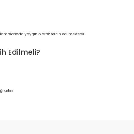
lamalarında yaygın olarak tercih edilmektedir.
h Edilmeli?
 artırır.
da yetersiz gördüğünüz noktaları öneri formunu kullanarak tarafımıza il
Bu ürüne ilk yorumu siz yapın!