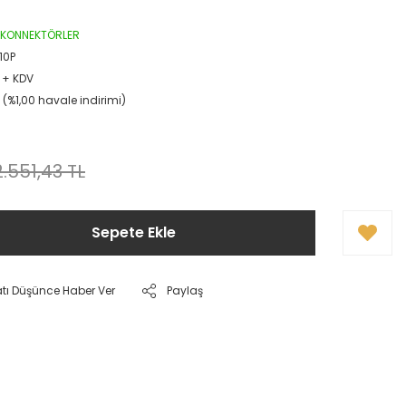
P KONNEKTÖRLER
10P
 + KDV
L (%1,00 havale indirimi)
!
2.551,43 TL
Sepete Ekle
atı Düşünce Haber Ver
Paylaş