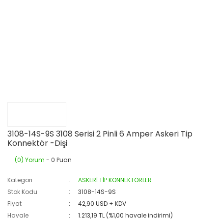
3108-14S-9S 3108 Serisi 2 Pinli 6 Amper Askeri Tip
Konnektör -Dişi
(0) Yorum
- 0 Puan
Kategori
ASKERİ TİP KONNEKTÖRLER
Stok Kodu
3108-14S-9S
Fiyat
42,90 USD + KDV
Havale
1.213,19 TL (%1,00 havale indirimi)