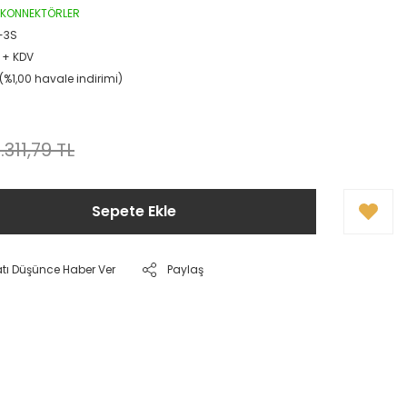
P KONNEKTÖRLER
-3S
 + KDV
L (%1,00 havale indirimi)
.311,79 TL
Sepete Ekle
atı Düşünce Haber Ver
Paylaş