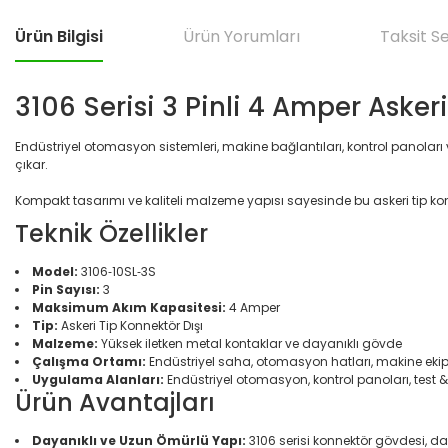
Ürün Bilgisi
Ürün Yorumları
Taksit S
3106 Serisi 3 Pinli 4 Amper Asker
Endüstriyel otomasyon sistemleri, makine bağlantıları, kontrol panoları 
çıkar.
Kompakt tasarımı ve kaliteli malzeme yapısı sayesinde bu askeri tip konnekt
Teknik Özellikler
Model:
3106‑10SL‑3S
Pin Sayısı:
3
Maksimum Akım Kapasitesi:
4 Amper
Tip:
Askeri Tip Konnektör Dışı
Malzeme:
Yüksek iletken metal kontaklar ve dayanıklı gövde
Çalışma Ortamı:
Endüstriyel saha, otomasyon hatları, makine eki
Uygulama Alanları:
Endüstriyel otomasyon, kontrol panoları, test 
Ürün Avantajları
Dayanıklı ve Uzun Ömürlü Yapı:
3106 serisi konnektör gövdesi, da