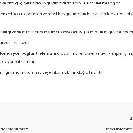
ve orta güç gerektiren uygulamalarda stabil elektrik iletimi sağlar.
.
leri, kontrol panoları ve robotik uygulamalarda etkin şekilde kullanılabili
klılığı ve stabil performansı ile profesyonel uygulamalarda güvenilir bağl
ıza riskini azaltır.
tomasyon bağlantı elemanı
arayan mühendisler ve teknik ekipler için
 dayanıklılık sunar.
nilirliğini maksimum seviyeye çıkarmak için doğru tercihtir.
da yetersiz gördüğünüz noktaları öneri formunu kullanarak tarafımıza il
Bu ürüne ilk yorumu siz yapın!
S
Yorum Yaz
r olabilirsiniz.
Haber listemize