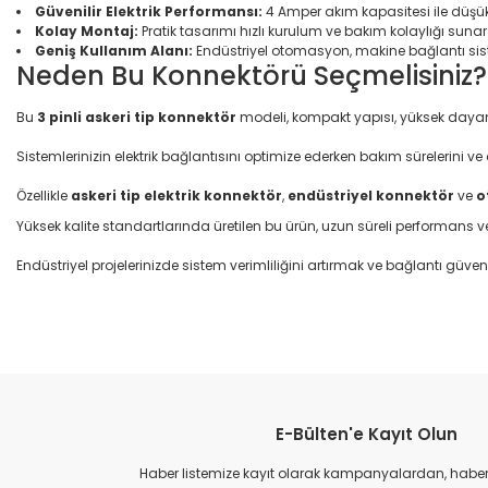
Güvenilir Elektrik Performansı:
4 Amper akım kapasitesi ile düşük 
Kolay Montaj:
Pratik tasarımı hızlı kurulum ve bakım kolaylığı sunar
Geniş Kullanım Alanı:
Endüstriyel otomasyon, makine bağlantı sistem
Neden Bu Konnektörü Seçmelisiniz?
Bu
3 pinli askeri tip konnektör
modeli, kompakt yapısı, yüksek dayanı
Sistemlerinizin elektrik bağlantısını optimize ederken bakım sürelerini ve ar
Özellikle
askeri tip elektrik konnektör
,
endüstriyel konnektör
ve
o
Yüksek kalite standartlarında üretilen bu ürün, uzun süreli performans ve
Endüstriyel projelerinizde sistem verimliliğini artırmak ve bağlantı güve
Bu ürünün fiyat bilgisi, resim, ürün açıklamalarında ve diğer konular
Görüş ve önerileriniz için teşekkür ederiz.
E-Bülten'e Kayıt Olun
Ürün resmi kalitesiz, bozuk veya görüntülenemiyor.
Ürün açıklamasında eksik bilgiler bulunuyor.
Haber listemize kayıt olarak kampanyalardan, haberda