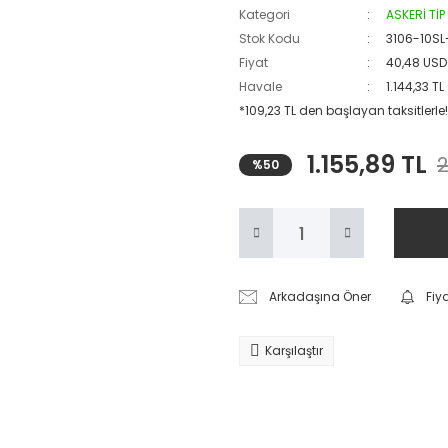
Kategori
ASKERİ Tİ
Stok Kodu
3106-10SL
Fiyat
40,48 USD
Havale
1.144,33 T
*109,23 TL den başlayan taksitlerle!
1.155,89 TL
2
%50
Arkadaşına Öner
Fiy
Karşılaştır