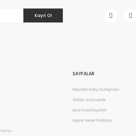
Kayıt Ol
Gönder
SAYFALAR
Mesafeli Satış Sözleşmesi
Gizlilik ve Güvenlik
İptal İade Koşullari
Kişisel Veriler Politikası
 Formu