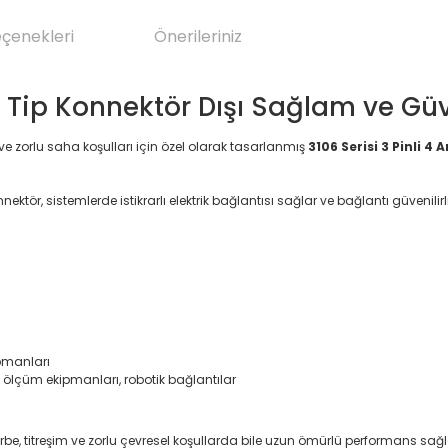
eçenekleri
Önerileriniz
i Tip Konnektör Dışı Sağlam ve Güv
ve zorlu saha koşulları için özel olarak tasarlanmış
3106 Serisi 3 Pinli 4
ör, sistemlerde istikrarlı elektrik bağlantısı sağlar ve bağlantı güvenilirliği
pmanları
& ölçüm ekipmanları, robotik bağlantılar
rbe, titreşim ve zorlu çevresel koşullarda bile uzun ömürlü performans sağl