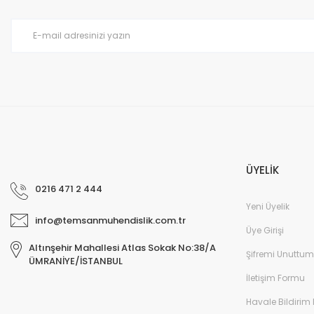
Ürün bilgilerinde hatalar bulunuyor.
Ürün fiyatı diğer sitelerden daha pahalı.
Bu ürüne benzer farklı alternatifler olmalı.
ÜYELİK
0216 471 2 444
Yeni Üyelik
info@temsanmuhendislik.com.tr
Üye Girişi
Altınşehir Mahallesi Atlas Sokak No:38/A
Şifremi Unuttum
ÜMRANİYE/İSTANBUL
İletişim Formu
Havale Bildirim