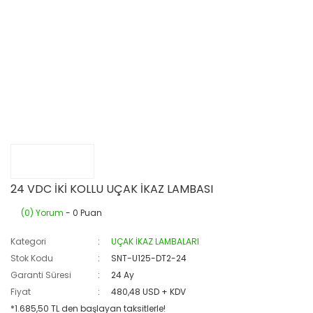
24 VDC İKİ KOLLU UÇAK İKAZ LAMBASI
(0) Yorum
- 0 Puan
Kategori
UÇAK İKAZ LAMBALARI
Stok Kodu
SNT-U125-DT2-24
Garanti Süresi
24 Ay
Fiyat
480,48 USD + KDV
*1.685,50 TL den başlayan taksitlerle!