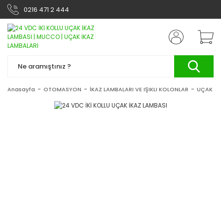
0216 471 2 444
Anasayfa
OTOMASYON
İKAZ LAMBALARI VE IŞIKLI KOLONLAR
UÇAK İK