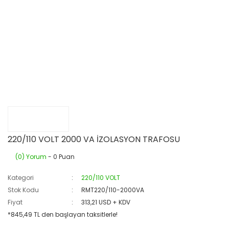
220/110 VOLT 2000 VA İZOLASYON TRAFOSU
(0) Yorum
- 0 Puan
Kategori
220/110 VOLT
Stok Kodu
RMT220/110-2000VA
Fiyat
313,21 USD + KDV
*845,49 TL den başlayan taksitlerle!