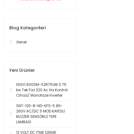
Blog Kategorileri
Genel
Yeni Ürünler
ISISO 6000M-S2R75GB 0.75
kw Tek Faz 220 Ac Hız Kontrol
Cihazı/ Monofaze İnverter
SNT-125-B-ND-KFS-5 85-
260V AC/DC 5 MOD KAFESLİ
BUZZER SENSÖRLÜ TEPE
LAMBASI
12 VOLT DC İTME ÇEKME