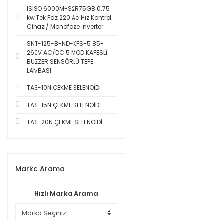
ISISO 6000M-S2R75GB 0.75
kw Tek Faz 220 Ac Hız Kontrol
Cihazı/ Monofaze İnverter
SNT-125-B-ND-KFS-5 85-
260V AC/DC 5 MOD KAFESLİ
BUZZER SENSÖRLÜ TEPE
LAMBASI
TAS-10N ÇEKME SELENOİDİ
TAS-15N ÇEKME SELENOİDİ
TAS-20N ÇEKME SELENOİDİ
Marka Arama
Hızlı Marka Arama