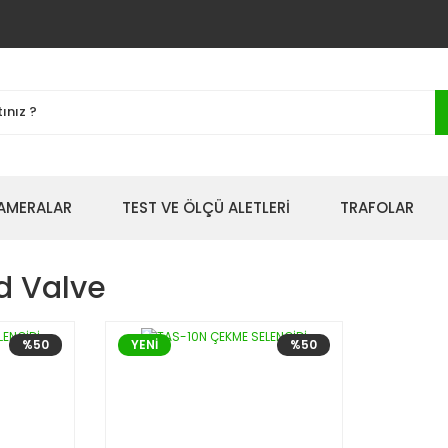
AMERALAR
TEST VE ÖLÇÜ ALETLERİ
TRAFOLAR
d Valve
%50
YENİ
%50