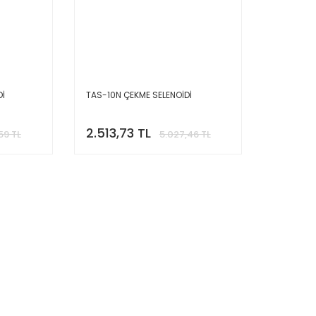
Dİ
TAS-10N ÇEKME SELENOİDİ
2.513,73 TL
59 TL
5.027,46 TL