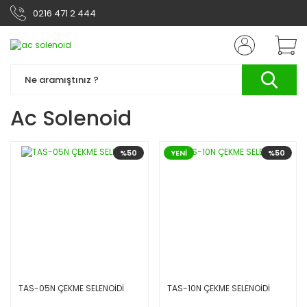
0216 471 2 444
Ac Solenoid
%50
YENİ
%50
TAS-05N ÇEKME SELENOİDİ
TAS-10N ÇEKME SELENOİDİ